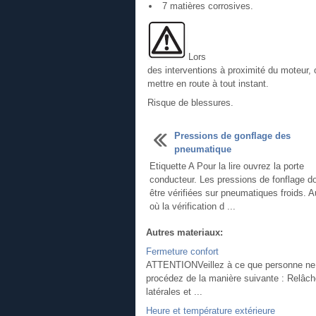
7 matières corrosives.
Lors
des interventions à proximité du moteur, 
mettre en route à tout instant.
Risque de blessures.
Pressions de gonflage des
pneumatique
Etiquette A Pour la lire ouvrez la porte
conducteur. Les pressions de fonflage d
être vérifiées sur pneumatiques froids. 
où la vérification d ...
Autres materiaux:
Fermeture confort
ATTENTIONVeillez à ce que personne ne so
procédez de la manière suivante : Relâche
latérales et ...
Heure et température extérieure