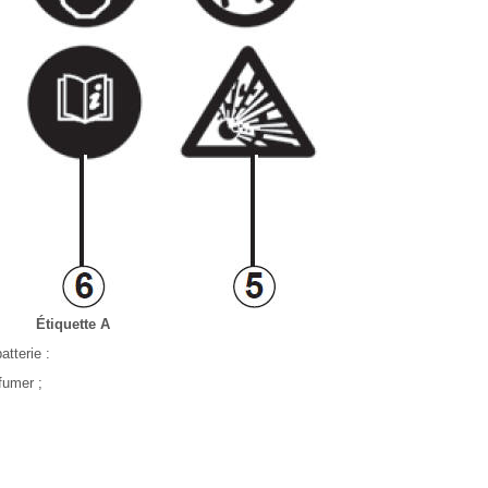
Étiquette A
atterie :
fumer ;