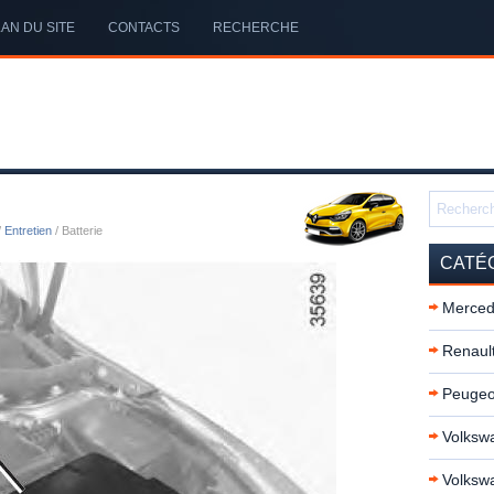
AN DU SITE
CONTACTS
RECHERCHE
/
Entretien
/ Batterie
CATÉ
Merced
Renault
Peugeo
Volkswa
Volksw