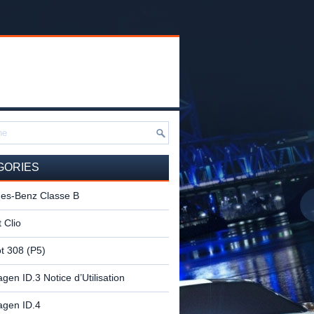
GORIES
es-Benz Classe B
 Clio
t 308 (P5)
gen ID.3 Notice d’Utilisation
agen ID.4