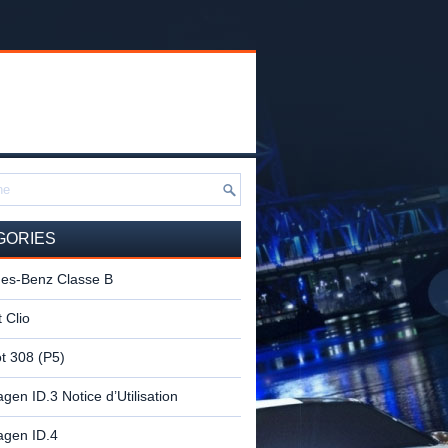
GORIES
es-Benz Classe B
 Clio
t 308 (P5)
gen ID.3 Notice d’Utilisation
agen ID.4