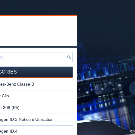
GORIES
es-Benz Classe B
 Clio
t 308 (P5)
gen ID.3 Notice d’Utilisation
agen ID.4