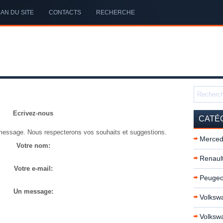
AN DU SITE
CONTACTS
RECHERCHE
Ecrivez-nous
CATÉ
message. Nous respecterons vos souhaits et suggestions.
Merced
Votre nom:
Renault
Votre e-mail:
Peugeo
Un message:
Volkswa
Volksw