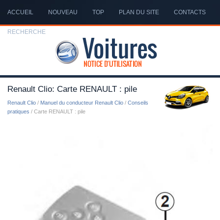
ACCUEIL
NOUVEAU
TOP
PLAN DU SITE
CONTACTS
RECHERCHE
Renault Clio: Carte RENAULT : pile
Renault Clio
/
Manuel du conducteur Renault Clio
/
Conseils
pratiques
/ Carte RENAULT : pile