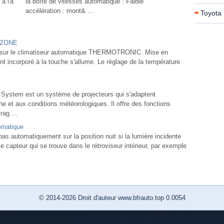
à l'a
la boîte de vitesses automatique : Faible
accélération : mont& ...
Toyota 
n ZONE
nt sur le climatiseur automatique THERMOTRONIC. Mise en
t incorporé à la touche s'allume. Le réglage de la température
t System est un système de projecteurs qui s'adaptent
 et aux conditions météorologiques. Il offre des fonctions
rag ...
omatique
 automatiquement sur la position nuit si la lumière incidente
le capteur qui se trouve dans le rétroviseur intérieur, par exemple
.
© 2014-2026 Droit d'auteur www.bfrauto.top 0.0054