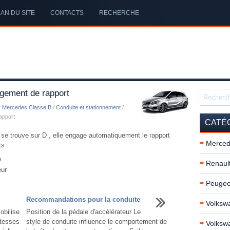
AN DU SITE
CONTACTS
RECHERCHE
gement de rapport
r Mercedes Classe B
/
Conduite et stationnement
/
apport
CATÉ
 se trouve sur D , elle engage automatiquement le rapport
Merced
s :
é
Renault
eur
Peugeo
Recommandations pour la conduite
Volkswa
obilise
Position de la pédale d'accélérateur Le
itesses
style de conduite influence le comportement de
Volksw