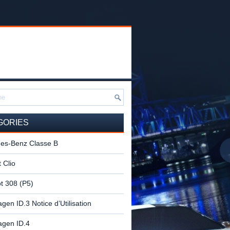
GORIES
es-Benz Classe B
 Clio
t 308 (P5)
gen ID.3 Notice d’Utilisation
agen ID.4