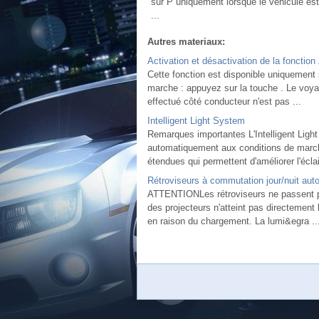
sur P uniquement lorsque le véhicule est 
...
Autres materiaux:
Activation et désactivation de la fonctio
Cette fonction est disponible uniqueme
marche : appuyez sur la touche . Le voyan
effectué côté conducteur n'est pas ...
Intelligent Light System
Remarques importantes L'Intelligent Ligh
automatiquement aux conditions de marche
étendues qui permettent d'améliorer l'éclai
Rétroviseurs à commutation jour/nuit aut
ATTENTIONLes rétroviseurs ne passent pas
des projecteurs n'atteint pas directement 
en raison du chargement. La lumi&egra ..