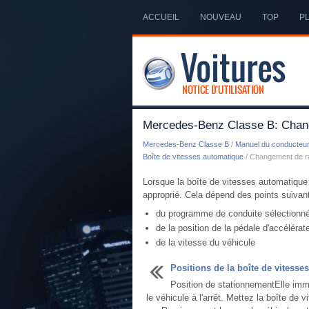
ACCUEIL
NOUVEAU
TOP
PL
Mercedes-Benz Classe B: Chan
Mercedes-Benz Classe B
/
Manuel du conducteu
Boîte de vitesses automatique
/ Changement de r
Lorsque la boîte de vitesses automatique
approprié. Cela dépend des points suivant
du programme de conduite sélectionn
de la position de la pédale d'accélérat
de la vitesse du véhicule
Positions de la boîte de vitesses
Position de stationnementElle imm
le véhicule à l'arrêt. Mettez la boîte de v