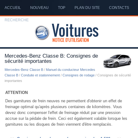
ACCUEIL
NOUVEAU
TOP
PLAN DU SITE
CONTACTS
RECHERCHE
Mercedes-Benz Classe B: Consignes de
sécurité importantes
Mercedes-Benz Classe B
/
Manuel du conducteur Mercedes
Classe B
/
Conduite et stationnement
/
Consignes de rodage
/ Consignes de sécurité
importantes
ATTENTION
Des garnitures de frein neuves ne permettent d'obtenir un effet de
freinage optimal qu'après plusieurs centaines de kilomètres. Vous
devez donc compenser l'effet de freinage réduit par une pression
accrue sur la pédale de frein. Ceci est également valable lorsque les
garnitures ou les disques de frein viennent d'être remplacés.