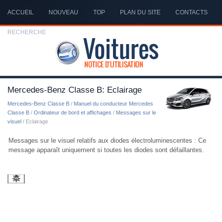
ACCUEIL
NOUVEAU
TOP
PLAN DU SITE
CONTACTS
RECHERCHE
Mercedes-Benz Classe B: Eclairage
Mercedes-Benz Classe B
/
Manuel du conducteur Mercedes
Classe B
/
Ordinateur de bord et affichages
/
Messages sur le
visuel
/ Eclairage
Messages sur le visuel relatifs aux diodes électroluminescentes : Ce
message apparaît uniquement si toutes les diodes sont défaillantes.