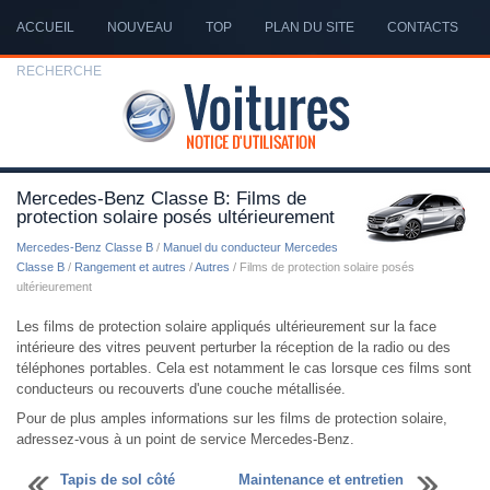
ACCUEIL
NOUVEAU
TOP
PLAN DU SITE
CONTACTS
RECHERCHE
Mercedes-Benz Classe B: Films de
protection solaire posés ultérieurement
Mercedes-Benz Classe B
/
Manuel du conducteur Mercedes
Classe B
/
Rangement et autres
/
Autres
/ Films de protection solaire posés
ultérieurement
Les films de protection solaire appliqués ultérieurement sur la face
intérieure des vitres peuvent perturber la réception de la radio ou des
téléphones portables. Cela est notamment le cas lorsque ces films sont
conducteurs ou recouverts d'une couche métallisée.
Pour de plus amples informations sur les films de protection solaire,
adressez-vous à un point de service Mercedes-Benz.
Tapis de sol côté
Maintenance et entretien