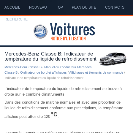
ACCUEIL
NOUVEAU
TOP
PLAN DU SITE
CONTACTS
RECHERCHE
Mercedes-Benz Classe B: Indicateur de
température du liquide de refroidissement
Mercedes-Benz Classe B
/
Manuel du conducteur Mercedes
Classe B
/
Ordinateur de bord et affichages
/
Affichages et éléments de commande
/
Indicateur de température du liquide de refroidissement
L'indicateur de température du liquide de refroidissement se trouve à
droite sur le combiné d'instruments.
Dans des conditions de marche normales et avec une proportion de
liquide de refroidissement conforme aux prescriptions, la température
affichée peut atteindre 120
.
Lorsque la température extérieure est élevée ou que vous roulez en