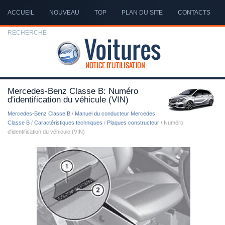
ACCUEIL
NOUVEAU
TOP
PLAN DU SITE
CONTACTS
RECHERCHE
Mercedes-Benz Classe B: Numéro
d'identification du véhicule (VIN)
Mercedes-Benz Classe B
/
Manuel du conducteur Mercedes
Classe B
/
Caractéristiques techniques
/
Plaques constructeur
/ Numéro
d'identification du véhicule (VIN)