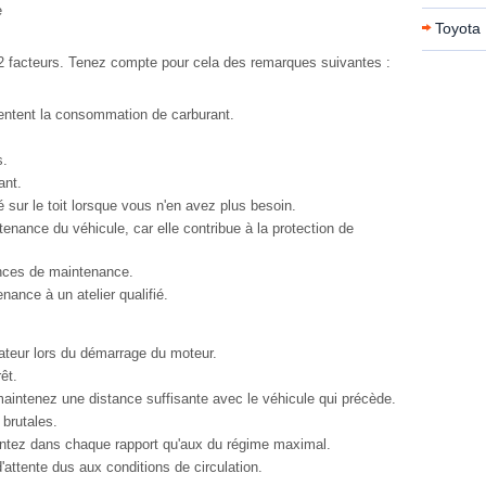
e
Toyota 
s 2 facteurs. Tenez compte pour cela des remarques suivantes :
gmentent la consommation de carburant.
s.
ant.
ur le toit lorsque vous n'en avez plus besoin.
tenance du véhicule, car elle contribue à la protection de
nces de maintenance.
nance à un atelier qualifié.
ateur lors du démarrage du moteur.
êt.
aintenez une distance suffisante avec le véhicule qui précède.
 brutales.
ntez dans chaque rapport qu'aux du régime maximal.
attente dus aux conditions de circulation.