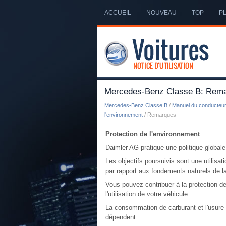
ACCUEIL
NOUVEAU
TOP
PL
Mercedes-Benz Classe B: Rem
Mercedes-Benz Classe B
/
Manuel du conducteu
l'environnement
/ Remarques
Protection de l'environnement
Daimler AG pratique une politique globale
Les objectifs poursuivis sont une utilisa
par rapport aux fondements naturels de l
Vous pouvez contribuer à la protection de
l'utilisation de votre véhicule.
La consommation de carburant et l'usure 
dépendent