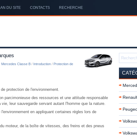
AN DU SITE
CONTACTS
RECHERCHE
arques
r Mercedes Classe B
/
Introduction
/
Protection de
CATÉ
Merced
 de protection de l'environnement.
Renault
tion parcimonieuse des ressources et une attitude responsable
a vie, leur sauvegarde servant autant l'homme que la nature.
Peugeo
 l'environnement en appliquant certaines règles lors de
Volkswa
du moteur, de la boîte de vitesses, des freins et des pneus
Volksw