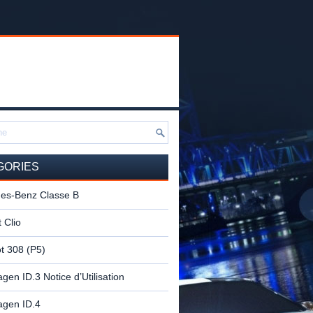
GORIES
es-Benz Classe B
 Clio
t 308 (P5)
gen ID.3 Notice d’Utilisation
agen ID.4