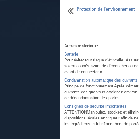
Protection de l'environnement
...
Autres materiaux:
Batterie
Pour éviter tout risque d’étincelle Assu
soient coupés avant de débrancher ou de r
avant de connecter o ...
Condamnation automatique des ouvrants 
Principe de fonctionnement Après démar
ouvrants dès que vous atteignez environ 
de décondamnation des portes. ...
Consignes de sécurité importantes
ATTENTIONManipulez, stockez et éliminez 
dispositions légales en vigueur afin de n
les ingrédients et lubrifiants hors de portée