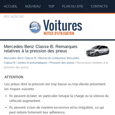
ACCUEIL
NOUVEAU
TOP
PLAN DU SITE
CONTACTS
RECHERCHE
Mercedes-Benz Classe B: Remarques
relatives à la pression des pneus
Mercedes-Benz Classe B
/
Manuel du conducteur Mercedes
Classe B
/
Jantes et pneumatiques
/
Pression des pneus
/ Remarques relatives à la
pression des pneus
ATTENTION
Les pneus dont la pression est trop basse ou trop élevée présentent
les risques suivants :
Ils peuvent éclater, en particulier lorsque la charge ou la vitesse du
véhicule augmentent.
Ils peuvent s'user de manière excessive et/ou irrégulière, ce qui
peut réduire fortement leur adhérence.