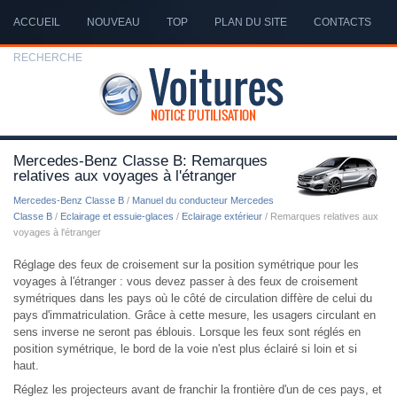
ACCUEIL
NOUVEAU
TOP
PLAN DU SITE
CONTACTS
RECHERCHE
Mercedes-Benz Classe B: Remarques
relatives aux voyages à l'étranger
Mercedes-Benz Classe B
/
Manuel du conducteur Mercedes
Classe B
/
Eclairage et essuie-glaces
/
Eclairage extérieur
/ Remarques relatives aux
voyages à l'étranger
Réglage des feux de croisement sur la position symétrique pour les
voyages à l'étranger : vous devez passer à des feux de croisement
symétriques dans les pays où le côté de circulation diffère de celui du
pays d'immatriculation. Grâce à cette mesure, les usagers circulant en
sens inverse ne seront pas éblouis. Lorsque les feux sont réglés en
position symétrique, le bord de la voie n'est plus éclairé si loin et si
haut.
Réglez les projecteurs avant de franchir la frontière d'un de ces pays, et