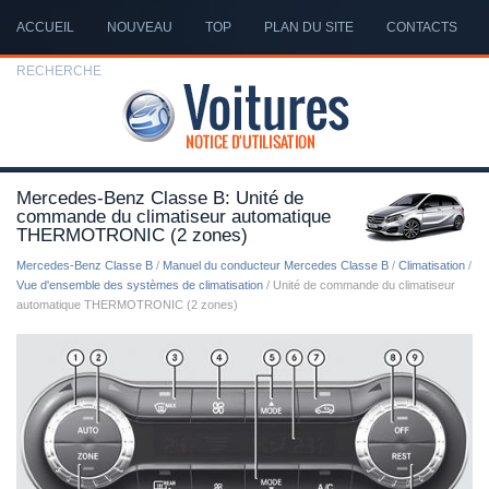
ACCUEIL
NOUVEAU
TOP
PLAN DU SITE
CONTACTS
RECHERCHE
Mercedes-Benz Classe B: Unité de
commande du climatiseur automatique
THERMOTRONIC (2 zones)
Mercedes-Benz Classe B
/
Manuel du conducteur Mercedes Classe B
/
Climatisation
/
Vue d'ensemble des systèmes de climatisation
/ Unité de commande du climatiseur
automatique THERMOTRONIC (2 zones)