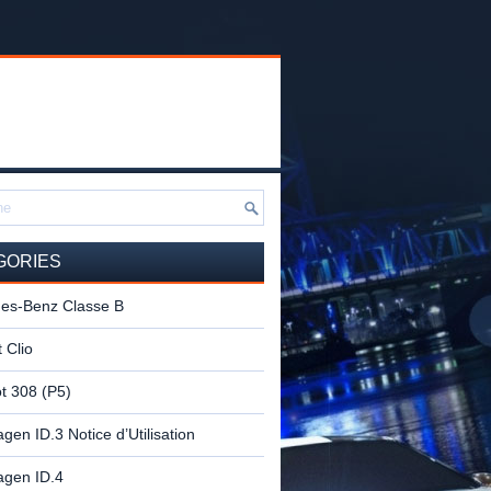
GORIES
es-Benz Classe B
 Clio
t 308 (P5)
gen ID.3 Notice d’Utilisation
agen ID.4