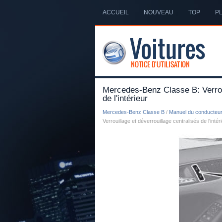
ACCUEIL
NOUVEAU
TOP
PL
Mercedes-Benz Classe B: Verroui
de l'intérieur
Mercedes-Benz Classe B
/
Manuel du conducteu
Verrouillage et déverrouillage centralisés de l'intér