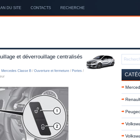
AN DU SITE
CONTACTS
RECHERCHE
llage et déverrouillage centralisés
r Mercedes Classe B
/
Ouverture et fermeture
/
Portes
/
CATÉ
ieur
Merced
Renault
Peugeo
Volkswa
Volksw