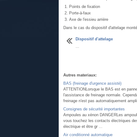
Points de fixation
Porte-à-faux
Axe de l'essieu arrière
Dans le cas du dispositif d'attelage mont
Dispositif d'attelage
...
Autres materiaux:
BAS (freinage d'urgence assisté)
ATTENTIONLorsque le BAS est en panne, l
l'assistance de freinage normale. Cependa
freinage n'est pas automatiquement amplifi
Consignes de sécurité importantes
Ampoules au xénon DANGERLes ampoules a
vous touchez les contacts électriques d
électrique et être gr ...
Air conditionné automatique