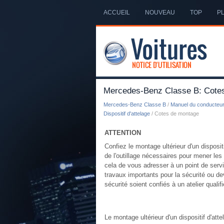
ACCUEIL
NOUVEAU
TOP
PL
Mercedes-Benz Classe B: Cote
Mercedes-Benz Classe B
/
Manuel du conducteu
Dispositif d'attelage
/ Cotes de montage
ATTENTION
Confiez le montage ultérieur d'un disposit
de l'outillage nécessaires pour mener l
cela de vous adresser à un point de servi
travaux importants pour la sécurité ou d
sécurité soient confiés à un atelier qualifi
Le montage ultérieur d'un dispositif d'att