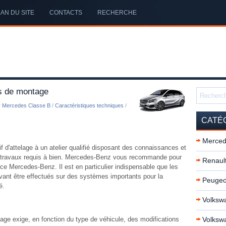
AN DU SITE
CONTACTS
RECHERCHE
s de montage
r Mercedes Classe B
/
Caractéristiques techniques
/
CATÉ
Merced
if d'attelage à un atelier qualifié disposant des connaissances et
es travaux requis à bien. Mercedes-Benz vous recommande pour
Renault
ce Mercedes-Benz. Il est en particulier indispensable que les
evant être effectués sur des systèmes importants pour la
Peugeo
é.
Volkswa
elage exige, en fonction du type de véhicule, des modifications
Volksw