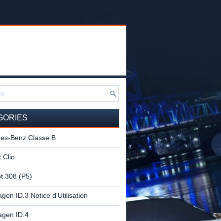
GORIES
es-Benz Classe B
 Clio
t 308 (P5)
gen ID.3 Notice d’Utilisation
agen ID.4