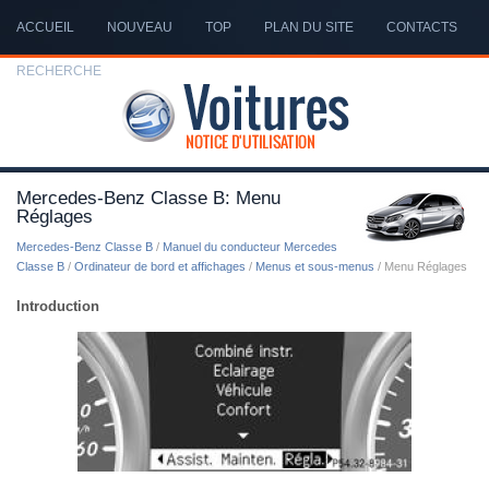
ACCUEIL
NOUVEAU
TOP
PLAN DU SITE
CONTACTS
RECHERCHE
Mercedes-Benz Classe B: Menu
Réglages
Mercedes-Benz Classe B
/
Manuel du conducteur Mercedes
Classe B
/
Ordinateur de bord et affichages
/
Menus et sous-menus
/ Menu Réglages
Introduction