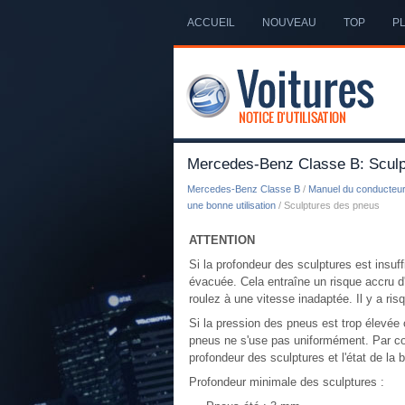
ACCUEIL
NOUVEAU
TOP
PL
Mercedes-Benz Classe B: Sculp
Mercedes-Benz Classe B
/
Manuel du conducteu
une bonne utilisation
/ Sculptures des pneus
ATTENTION
Si la profondeur des sculptures est insuf
évacuée. Cela entraîne un risque accru d
roulez à une vitesse inadaptée. Il y a ris
Si la pression des pneus est trop élevée 
pneus ne s'use pas uniformément. Par co
profondeur des sculptures et l'état de la 
Profondeur minimale des sculptures :