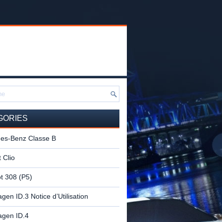
GORIES
es-Benz Classe B
 Clio
t 308 (P5)
gen ID.3 Notice d’Utilisation
agen ID.4