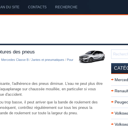
AN DU SITE
CONTACTS
RECHERCHE
tures des pneus
r Mercedes Classe B
/
Jantes et pneumatiques
/
Pour
CATÉ
Merced
fisante, l'adhérence des pneus diminue. L'eau ne peut plus être
'aquaplanage sur chaussée mouillée, en particulier si vous
Renault
que d'accident.
Peugeo
ou trop basse, il peut arriver que la bande de roulement des
nséquent, contrôlez régulièrement sur tous les pneus la
bande de roulement sur toute la largeur du pneu.
Volkswa
Volksw