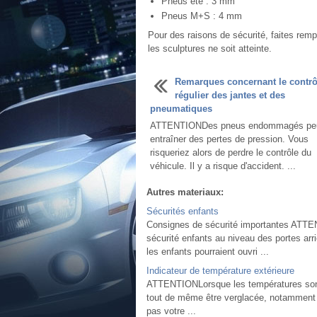
Pneus été : 3 mm
Pneus M+S : 4 mm
Pour des raisons de sécurité, faites remp
les sculptures ne soit atteinte.
Remarques concernant le contrô
régulier des jantes et des
pneumatiques
ATTENTIONDes pneus endommagés pe
entraîner des pertes de pression. Vous
risqueriez alors de perdre le contrôle du
véhicule. Il y a risque d'accident. ...
Autres materiaux:
Sécurités enfants
Consignes de sécurité importantes ATTEN
sécurité enfants au niveau des portes arr
les enfants pourraient ouvri ...
Indicateur de température extérieure
ATTENTIONLorsque les températures sont 
tout de même être verglacée, notamment d
pas votre ...